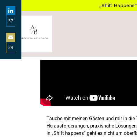
„Shift Happens“
37
Share
on
LinkedIn
29
Share
on
Email
Tauche mit meinen Gästen und mir in die T
Herausforderungen, praxisnahe Lösungen u
In „Shift happens“ geht es nicht um ober