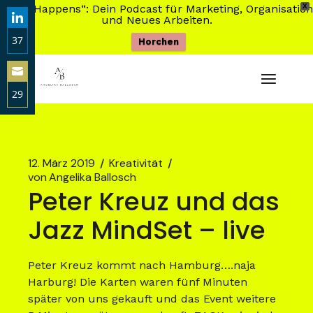
„Shift Happens“: Dein Podcast für Marketing, Organisation
X
und Neues Arbeiten.
37
Horchen
Zum
Share
Inhalt
on
springen
29
LinkedIn
Share
on
Email
12. März 2019
Kreativität
von
Angelika Ballosch
Peter Kreuz und das
Jazz MindSet – live
Peter Kreuz kommt nach Hamburg….naja
Harburg! Die Karten waren fünf Minuten
später von uns gekauft und das Event weitere