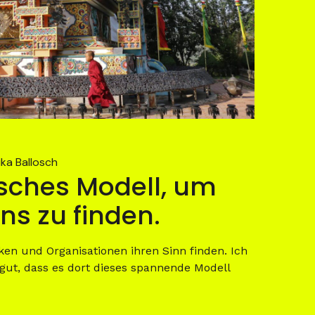
ika Ballosch
nisches Modell, um
ns zu finden.
ken und Organisationen ihren Sinn finden. Ich
h gut, dass es dort dieses spannende Modell