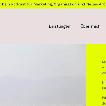
: Dein Podcast für Marketing, Organisation und Neues Arb
Leistungen
Über mich
Ma
– 
ke
KI
Fü
Fü
du