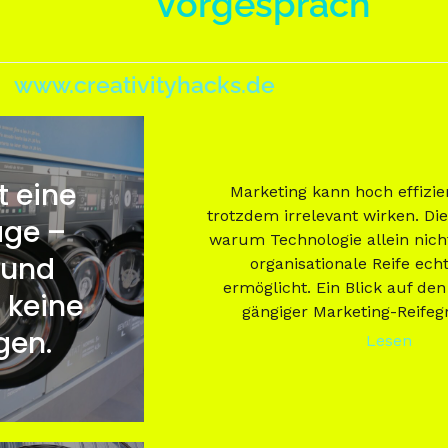
Vorgespräch
www.creativityhacks.de
t eine
Marketing kann hoch effizie
trotzdem irrelevant wirken. Dies
age –
warum Technologie allein nich
 und
organisationale Reife ec
ermöglicht. Ein Blick auf den
 keine
gängiger Marketing-Reifeg
gen.
Lesen