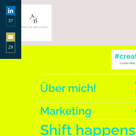
37
Share
on
LinkedIn
29
Share
on
Email
Über mich!
Marketing
Shift happens