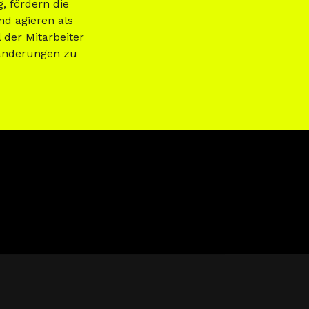
, fördern die
d agieren als
 der Mitarbeiter
ränderungen zu