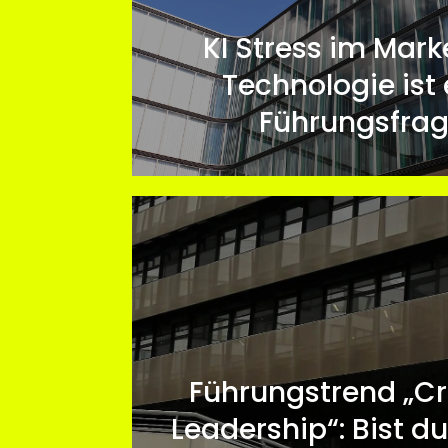
KI Stress im Mark
Technologie ist 
Führungsfra
Führungstrend „Cr
Leadership“: Bist du