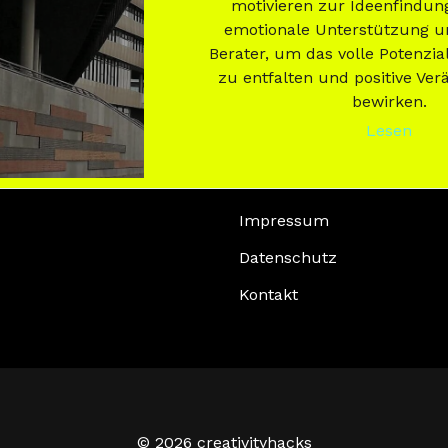
motivieren zur Ideenfindung
emotionale Unterstützung un
Berater, um das volle Potenzial
zu entfalten und positive Ve
bewirken.
Lesen
Impressum
Datenschutz
Kontakt
© 2026 creativityhacks