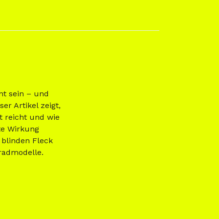
nt sein – und
er Artikel zeigt,
t reicht und wie
hte Wirkung
 blinden Fleck
radmodelle.