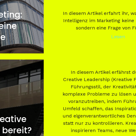
eting:
In diesem Artikel erfahrt ihr, 
Intelligenz im Marketing keine 
eine
sondern eine Frage von F
ge
Lesen
In diesem Artikel erfährst
Creative Leadership (Kreative
Führungsstil, der Kreativitä
komplexe Probleme zu lösen u
voranzutreiben, indem Führu
Umfeld schaffen, das Inspiratio
und eigenverantwortliches Den
eative
statt nur zu kontrollieren. Kre
 bereit?
inspirieren Teams, neue We