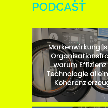
PODCAST
Markenwirkung is
Organisationsfr
warum Effizienz
Technologie allein
Kohärenz erzeu